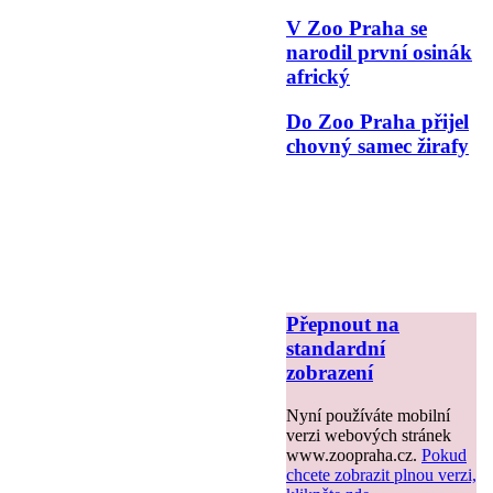
V Zoo Praha se
narodil první osinák
africký
Do Zoo Praha přijel
chovný samec žirafy
Přepnout na
standardní
zobrazení
Nyní používáte mobilní
verzi webových stránek
www.zoopraha.cz.
Pokud
chcete zobrazit plnou verzi,