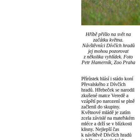
Hříbě přišlo na svět na
začátku května.
Návštěvníci Dívčích hradů
jej mohou pozorovat
z několika vyhlídek. Foto
Petr Hamerník, Zoo Praha
Přírůstek hlásí i stádo koní
Převalského z Dívčích
hradů. Hřebeček se narodil
zkušené matce Veredě a
vzápětí po narození se plně
začlenil do skupiny.
Květnové mládě je zatím
zcela závislé na mateřském
mléce a drží se v blízkosti
klisny. Nejlepší čas
k návštěvě Dívčích hradů