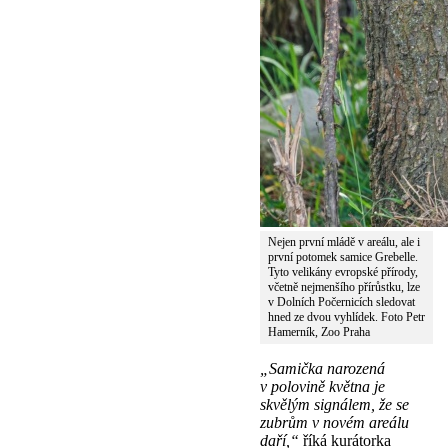
Nejen první mládě v areálu, ale i
první potomek samice Grebelle.
Tyto velikány evropské přírody,
včetně nejmenšího přírůstku, lze
v Dolních Počernicích sledovat
hned ze dvou vyhlídek. Foto Petr
Hamerník, Zoo Praha
„Samička narozená
v polovině května je
skvělým signálem, že se
zubrům v novém areálu
daří,“
říká kurátorka