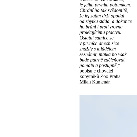
je jejím prvním potomkem.
Chrání ho tak svědomitě,
že jej zatím drží opodál
od zbytku stáda, a dokonce
ho brání i proti zrovna
prolétajícímu ptactvu.
Ostatní samice se
v prvních dnech sice
snažily s mládětem
seznámit, matka ho však
bude patrně začleňovat
pomalu a postupně,“
popisuje chovatel
kopytníků Zoo Praha
Milan Kamenár.