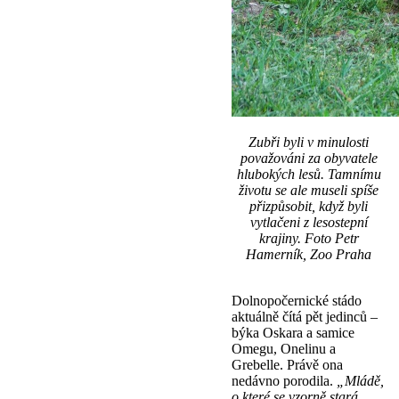
Zubři byli v minulosti
považováni za obyvatele
hlubokých lesů. Tamnímu
životu se ale museli spíše
přizpůsobit, když byli
vytlačeni z lesostepní
krajiny. Foto Petr
Hamerník, Zoo Praha
Dolnopočernické stádo
aktuálně čítá pět jedinců –
býka Oskara a samice
Omegu, Onelinu a
Grebelle. Právě ona
nedávno porodila.
„Mládě,
o které se vzorně stará,