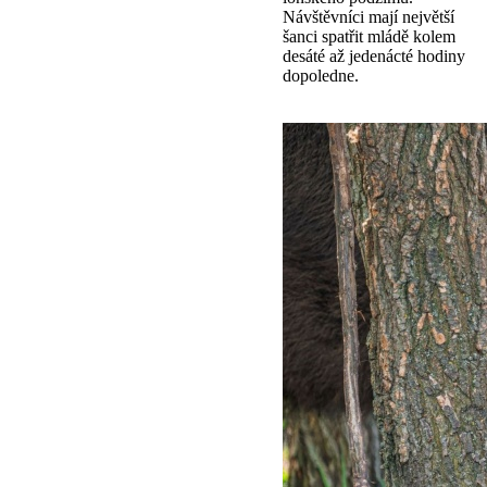
Návštěvníci mají největší
šanci spatřit mládě kolem
desáté až jedenácté hodiny
dopoledne.