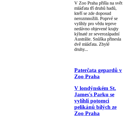
V Zoo Praha přišla na svět
mláďata tří druhů hadů,
kteří se zde doposud
nerozmnožili. Poprvé se
vylíhly pro vědu teprve
nedávno objevené krajty
kýlnaté ze severozápadní
Austrálie. Snůška přinesla
dvě mláďata. Zbylé
druhy...
Paterčata gepardů v
Zoo Praha
V londýnském St.
James's Parku se
vylíhli potomci
pelikánů bílých ze
Zoo Praha