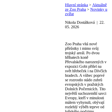
Hlavní stránka
>
Aktuálně
ze Zoo Praha
>
Novinky u
zvířat
Nikola Dostálková | 22.
05. 2026
Zoo Praha vítá nové
přírůstky i mimo svůj
trojský areál. Po dvou
hříbatech koně
Převalského narozených v
expozici Gobi přišel na
svět hřebeček i na Dívčích
hradech. A vůbec poprvé
se rozrostlo stádo zubrů
evropských v pražských
Dolních Počernicích. Tito
největší suchozemští savci
Evropy, kteří v minulosti
málem vyhynuli, obývají
rozlehlý výběh teprve od
loňského podzimu.