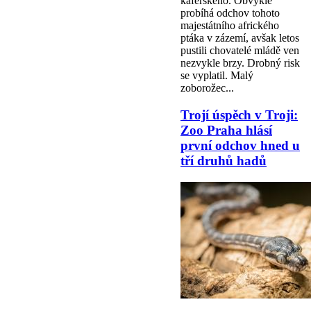
kaferského. Obvykle
probíhá odchov tohoto
majestátního afrického
ptáka v zázemí, avšak letos
pustili chovatelé mládě ven
nezvykle brzy. Drobný risk
se vyplatil. Malý
zoborožec...
Trojí úspěch v Troji:
Zoo Praha hlásí
první odchov hned u
tří druhů hadů