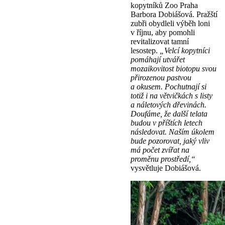
kopytníků Zoo Praha
Barbora Dobiášová. Pražští
zubři obydleli výběh loni
v říjnu, aby pomohli
revitalizovat tamní
lesostep.
„Velcí kopytníci
pomáhají utvářet
mozaikovitost biotopu svou
přirozenou pastvou
a okusem. Pochutnají si
totiž i na větvičkách s listy
a náletových dřevinách.
Doufáme, že další telata
budou v příštích letech
následovat. Naším úkolem
bude pozorovat, jaký vliv
má počet zvířat na
proměnu prostředí,“
vysvětluje Dobiášová.