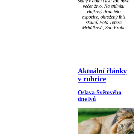
skály v dolní části zoo bývá
večer živo. Na snímku
vlajkový druh této
expozice, ohrožený ibis
skalní. Foto Tereza
Mrhálková, Zoo Praha
Aktuální články
v rubrice
Oslava Světového
dne lvů