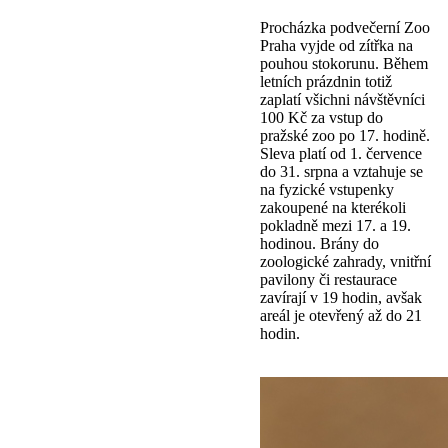
Procházka podvečerní Zoo
Praha vyjde od zítřka na
pouhou stokorunu. Během
letních prázdnin totiž
zaplatí všichni návštěvníci
100 Kč za vstup do
pražské zoo po 17. hodině.
Sleva platí od 1. července
do 31. srpna a vztahuje se
na fyzické vstupenky
zakoupené na kterékoli
pokladně mezi 17. a 19.
hodinou. Brány do
zoologické zahrady, vnitřní
pavilony či restaurace
zavírají v 19 hodin, avšak
areál je otevřený až do 21
hodin.