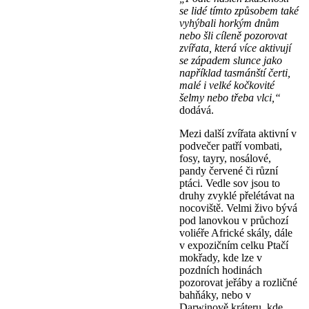
se lidé tímto způsobem také
vyhýbali horkým dnům
nebo šli cíleně pozorovat
zvířata, která více aktivují
se západem slunce jako
například tasmánští čerti,
malé i velké kočkovité
šelmy nebo třeba vlci,“
dodává.
Mezi další zvířata aktivní v
podvečer patří vombati,
fosy, tayry, nosálové,
pandy červené či různí
ptáci. Vedle sov jsou to
druhy zvyklé přelétávat na
nocoviště. Velmi živo bývá
pod lanovkou v průchozí
voliéře Africké skály, dále
v expozičním celku Ptačí
mokřady, kde lze v
pozdních hodinách
pozorovat jeřáby a rozličné
bahňáky, nebo v
Darwinově kráteru, kde