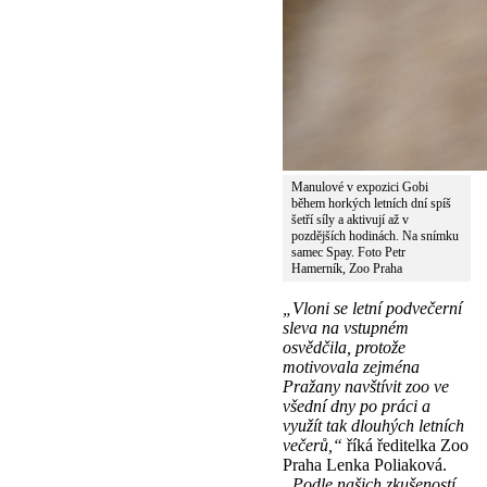
Manulové v expozici Gobi
během horkých letních dní spíš
šetří síly a aktivují až v
pozdějších hodinách. Na snímku
samec Spay. Foto Petr
Hamerník, Zoo Praha
„Vloni se letní podvečerní
sleva na vstupném
osvědčila, protože
motivovala zejména
Pražany navštívit zoo ve
všední dny po práci a
využít tak dlouhých letních
večerů,“
říká ředitelka Zoo
Praha Lenka Poliaková.
„Podle našich zkušeností