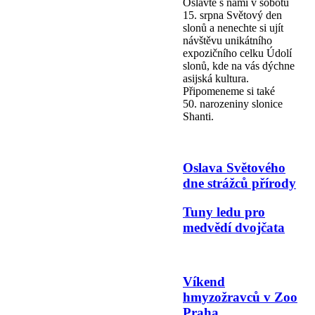
Oslavte s námi v sobotu
15. srpna Světový den
slonů a nenechte si ujít
návštěvu unikátního
expozičního celku Údolí
slonů, kde na vás dýchne
asijská kultura.
Připomeneme si také
50. narozeniny slonice
Shanti.
Oslava Světového
dne strážců přírody
Tuny ledu pro
medvědí dvojčata
Víkend
hmyzožravců v Zoo
Praha