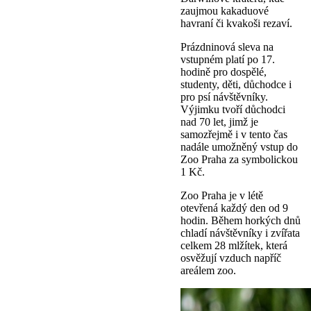
zaujmou kakaduové
havraní či kvakoši rezaví.
Prázdninová sleva na
vstupném platí po 17.
hodině pro dospělé,
studenty, děti, důchodce i
pro psí návštěvníky.
Výjimku tvoří důchodci
nad 70 let, jimž je
samozřejmě i v tento čas
nadále umožněný vstup do
Zoo Praha za symbolickou
1 Kč.
Zoo Praha je v létě
otevřená každý den od 9
hodin. Během horkých dnů
chladí návštěvníky i zvířata
celkem 28 mlžítek, která
osvěžují vzduch napříč
areálem zoo.