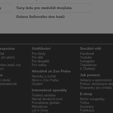
y
Tuny ledu pro medvědí dvojčata
Oslava Světového dne hadů
 expozice
Vzdělávání
Sociální sítě
řat
Pro školy
Facebook
jim přežít
Pro děti
Youtube
Pro dospělé
Instagram
imo areál zoo
Pro rodiny
TripAdvisor
ech
X (Twitter)
Aktuálně ze Zoo Praha
ia
Jak pomoci
Novinky u zvířat
í slonů
Akce v Zoo Praha
Adopce a sponzorství
interaktivně
Ostatní
Pomoc ohroženým dr
Stravenky pro zvířata
Internetové speciály
E-shop
Toulavý autobus
Návrat divokých koní
Roční vstupenky
Pomáháme gorilám
Trička
#ibisdozoo
Suvenýry
Let It Grow
Publikace