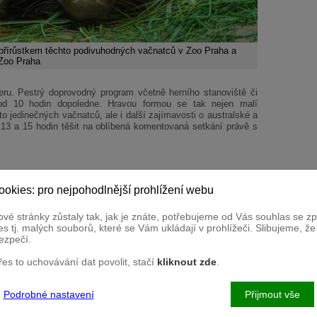
přírůstkem těchto podivuhodných vačnatců v Zoo Praha a
 Zoo Praha
ru. Pestrý doprovodný program včetně herního stanoviště či
 od 10 hodin dopoledne. Hravou formou se tak nejen malí
o jedinečných vačnatců, ale i další zajímavosti o australské a
13 a 15 hodin těšit na oblíbená komentovaná setkání právě s
ookies: pro nejpohodlnější prohlížení webu
winův kráter)
vé stránky zůstaly tak, jak je znáte, potřebujeme od Vás souhlas se 
 vombatů
(Darwinův kráter)
s tj. malých souborů, které se Vám ukládají v prohlížeči. Slibujeme, ž
istěte, co ohrožuje jejich volně žijící příbuzné i jak je
ezpečí.
přes to uchovávání dat povolit, stačí
kliknout zde
.
ervace Bororo)
smánská fauna
batem
Podrobné nastavení
Přijmout vše