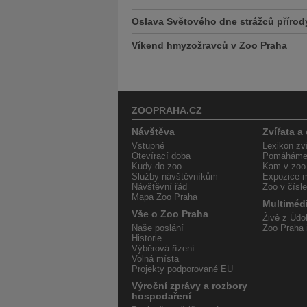
Oslava Světového dne strážců přírod
Víkend hmyzožravců v Zoo Praha
ZOOPRAHA.CZ
Návštěva
Zvířata a
Vstupné
Lexikon zví
Otevírací doba
Pomáháme 
Kudy do zoo
Kam v zoo
Služby návštěvníkům
Expozice m
Návštěvní řád
Zoo v čísl
Mapa Zoo Praha
Multiméd
Vše o Zoo Praha
Živě z Údol
Naše poslání
Zoo Praha 
Historie
Výběrová řízení
Volná místa
Projekty podporované EU
Výroční zprávy a rozbory
hospodaření