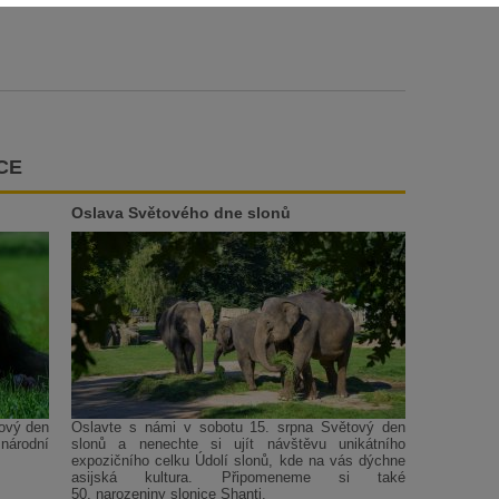
CE
Oslava Světového dne slonů
tový den
Oslavte s námi v sobotu 15. srpna Světový den
národní
slonů a nenechte si ujít návštěvu unikátního
expozičního celku Údolí slonů, kde na vás dýchne
asijská kultura. Připomeneme si také
50. narozeniny slonice Shanti.