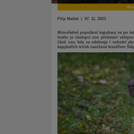
Hla
Filip Mašek | 07. 11. 2023
Mimořádně populární kapybary se po lete
hodin je zástupci zoo představí veřejn
části zoo, kde se odehraje i sobotní ak
kapybařích triček navržené kreslířem Š