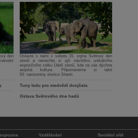
tový den
Oslavte s námi v sobotu 15. srpna Světový den
národní
slonů a nenechte si ujít návštěvu unikátního
expozičního celku Údolí slonů, kde na vás dýchne
asijská kultura. Připomeneme si také
50. narozeniny slonice Shanti.
y
Tuny ledu pro medvědí dvojčata
Oslava Světového dne hadů
 expozice
Vzdělávání
Sociální sítě