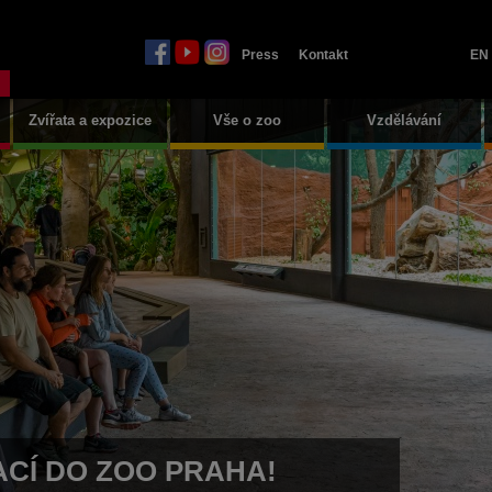
Press
Kontakt
EN
Zvířata a expozice
Vše o zoo
Vzdělávání
CÍ DO ZOO PRAHA!