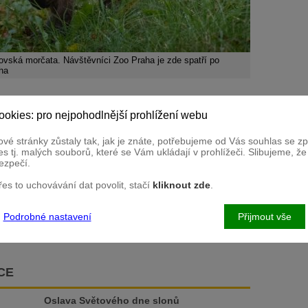
vská morčata. Návštěvníci Zoo Praha je zde spatří po
aha
 mimo jiné ohromná popularita těchto největších hlodavců světa
yplývá z existence řady videí na sociálních sítích, které
ookies: pro nejpohodlnější prohlížení webu
vé stránky zůstaly tak, jak je znáte, potřebujeme od Vás souhlas se 
 hranolovitou hlavu a oči i uši postavené na jejím vrcholu. To
s tj. malých souborů, které se Vám ukládají v prohlížeči. Slibujeme, ž
 hodně času, přičemž se i zdatně potápějí. Žijí ve skupinách na
ezpečí.
ž po sever Argentiny.
přes to uchovávání dat povolit, stačí
kliknout zde
.
Podrobné nastavení
Přijmout vše
CE
Oslava Světového dne slonů