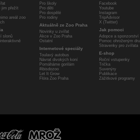
řat
Pro školy
Facebook
jim přežít
Pro děti
Youtube
Pro dospělé
Instagram
imo areál zoo
Pro rodiny
TripAdvisor
ech
X (Twitter)
Aktuálně ze Zoo Praha
ia
Jak pomoci
Novinky u zvířat
í slonů
Akce v Zoo Praha
Adopce a sponzorství
interaktivně
Ostatní
Pomoc ohroženým dr
Stravenky pro zvířata
Internetové speciály
E-shop
Toulavý autobus
Návrat divokých koní
Roční vstupenky
Pomáháme gorilám
Trička
#ibisdozoo
Suvenýry
Let It Grow
Publikace
Flóra Zoo Praha
Zážitkové programy