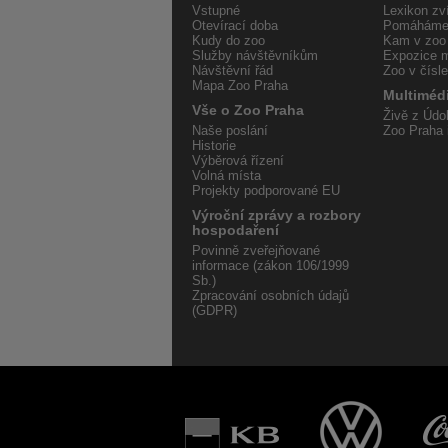
Vstupné
Lexikon zví
Otevírací doba
Pomáháme 
Kudy do zoo
Kam v zoo
Služby návštěvníkům
Expozice m
Návštěvní řád
Zoo v čísl
Mapa Zoo Praha
Multiméd
Vše o Zoo Praha
Živě z Údol
Naše poslání
Zoo Praha 
Historie
Výběrová řízení
Volná místa
Projekty podporované EU
Výroční zprávy a rozbory
hospodaření
Povinně zveřejňované
informace (zákon 106/1999
Sb.)
Zpracování osobních údajů
(GDPR)