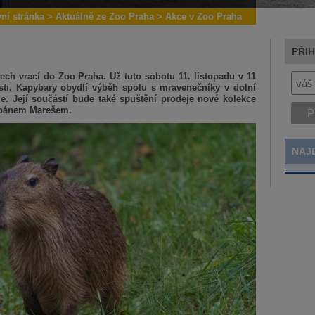
vní stránka
>
Aktuálně ze Zoo Praha
>
Akce v Zoo Praha
PŘI
ch vrací do Zoo Praha. Už tuto sobotu 11. listopadu v 11
osti. Kapybary obydlí výběh spolu s mravenečníky v dolní
ce. Její součástí bude také spuštění prodeje nové kolekce
těpánem Marešem.
NAJ