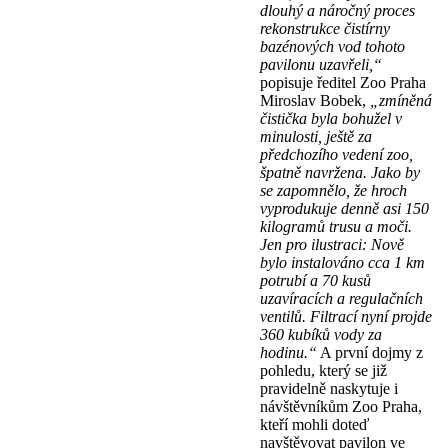
dlouhý a náročný proces
rekonstrukce čistírny
bazénových vod tohoto
pavilonu uzavřeli,“
popisuje ředitel Zoo Praha
Miroslav Bobek,
„zmíněná
čistička byla bohužel v
minulosti, ještě za
předchozího vedení zoo,
špatně navržena. Jako by
se zapomnělo, že hroch
vyprodukuje denně asi 150
kilogramů trusu a moči.
Jen pro ilustraci: Nově
bylo instalováno cca 1 km
potrubí a 70 kusů
uzavíracích a regulačních
ventilů. Filtrací nyní projde
360 kubíků vody za
hodinu.“
A první dojmy z
pohledu, který se již
pravidelně naskytuje i
návštěvníkům Zoo Praha,
kteří mohli doteď
navštěvovat pavilon ve