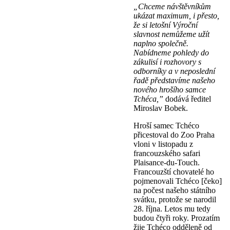
„Chceme návštěvníkům
ukázat maximum, i přesto,
že si letošní Výroční
slavnost nemůžeme užít
naplno společně.
Nabídneme pohledy do
zákulisí i rozhovory s
odborníky a v neposlední
řadě představíme našeho
nového hrošího samce
Tchéca,”
dodává ředitel
Miroslav Bobek.
Hroší samec Tchéco
přicestoval do Zoo Praha
vloni v listopadu z
francouzského safari
Plaisance-du-Touch.
Francouzští chovatelé ho
pojmenovali Tchéco [čeko]
na počest našeho státního
svátku, protože se narodil
28. října. Letos mu tedy
budou čtyři roky. Prozatím
žije Tchéco odděleně od