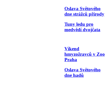
Oslava Světového
dne strážců přírody
Tuny ledu pro
medvědí dvojčata
Víkend
hmyzožravců v Zoo
Praha
Oslava Světového
dne hadů