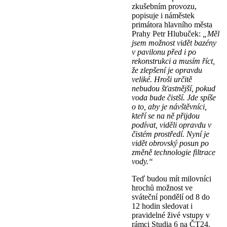
zkušebním provozu,
popisuje i náměstek
primátora hlavního města
Prahy Petr Hlubuček:
„Měl
jsem možnost vidět bazény
v pavilonu před i po
rekonstrukci a musím říct,
že zlepšení je opravdu
veliké. Hroši určitě
nebudou šťastnější, pokud
voda bude čistší. Jde spíše
o to, aby je návštěvníci,
kteří se na ně přijdou
podívat, viděli opravdu v
čistém prostředí. Nyní je
vidět obrovský posun po
změně technologie filtrace
vody.“
Teď budou mít milovníci
hrochů možnost ve
sváteční pondělí od 8 do
12 hodin sledovat i
pravidelné živé vstupy v
rámci Studia 6 na ČT24.