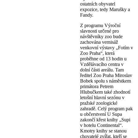
ostatních obyvatel
expozice, tedy Marušky a
Fandy.
Z programu Výroční
slavnosti určené pro
návštěvníky zoo bude
zachována vernisáž
venkovní výstavy „Fotím v
Zoo Praha“, která
proběhne od 13 hodin u
Vzdělávacího centra v
dolní části areálu. Tam
ředitel Zoo Praha Miroslav
Bobek spolu s náměstkem
primátora Petrem
Hlubučkem také zhodnotí
letošní hlavní sezónu v
pražské zoologické
zahradě. Celý program pak
u občerstvení U Supa
zakončí křest knihy „Supi
v hotelu Continental“.
Kmotry knihy se stanou
chovatelé zvířat, kteří se