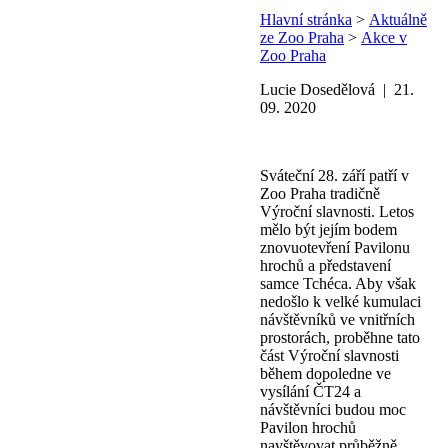
Hlavní stránka
>
Aktuálně
ze Zoo Praha
>
Akce v
Zoo Praha
Lucie Dosedělová | 21.
09. 2020
Sváteční 28. září patří v
Zoo Praha tradičně
Výroční slavnosti. Letos
mělo být jejím bodem
znovuotevření Pavilonu
hrochů a představení
samce Tchéca. Aby však
nedošlo k velké kumulaci
návštěvníků ve vnitřních
prostorách, proběhne tato
část Výroční slavnosti
během dopoledne ve
vysílání ČT24 a
návštěvníci budou moc
Pavilon hrochů
navštěvovat průběžně.