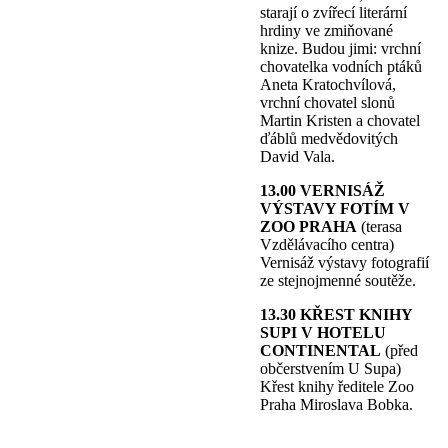
starají o zvířecí literární
hrdiny ve zmiňované
knize. Budou jimi: vrchní
chovatelka vodních ptáků
Aneta Kratochvílová,
vrchní chovatel slonů
Martin Kristen a chovatel
ďáblů medvědovitých
David Vala.
13.00 VERNISÁŽ
VÝSTAVY FOTÍM V
ZOO PRAHA
(terasa
Vzdělávacího centra)
Vernisáž výstavy fotografií
ze stejnojmenné soutěže.
13.30 KŘEST KNIHY
SUPI V HOTELU
CONTINENTAL
(před
občerstvením U Supa)
Křest knihy ředitele Zoo
Praha Miroslava Bobka.